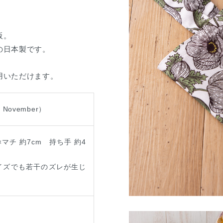
阪。
の日本製です。
用いただけます。
 November）
m×マチ 約7cm 持ち手 約4
イズでも若干のズレが生じ