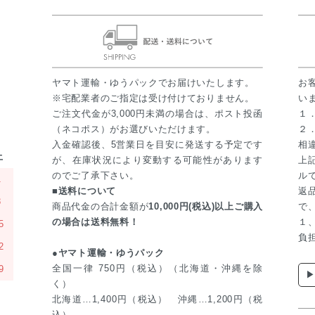
ヤマト運輸・ゆうパックでお届けいたします。
お
※宅配業者のご指定は受け付けておりません。
い
ご注文代金が3,000円未満の場合は、ポスト投函
１
（ネコポス）がお選びいただけます。
２
入金確認後、5営業日を目安に発送する予定です
相
土
が、在庫状況により変動する可能性があります
上
のでご了承下さい。
ル
1
■送料について
返
8
商品代金の合計金額が
10,000円(税込)以上ご購入
で
の場合は送料無料！
１
5
負
2
●ヤマト運輸・ゆうパック
全国一律 750円（税込）（北海道・沖縄を除
9
▶
く）
北海道…1,400円（税込） 沖縄…1,200円（税
込）