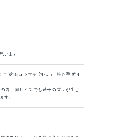
思い出）
よこ 約35cm×マチ 約7cm 持ち手 約4
寸の為、同サイズでも若干のズレが生じ
ます。