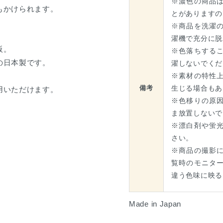
※濃色の商品
もかけられます。
とがありますの
※商品を洗濯
濯機で充分に脱
阪。
※色落ちする
の日本製です。
濯しないでくだ
※素材の特性
生じる場合もあ
備考
用いただけます。
※色移りの原
ま放置しないで
※漂白剤や蛍
さい。
※商品の撮影
覧時のモニタ
違う色味に映る
Made in Japan