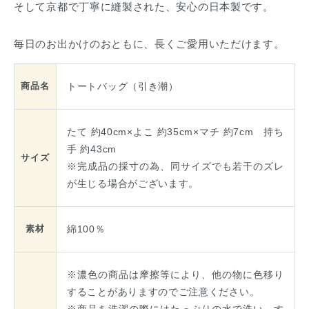
そして京都で丁寧に縫製された、安心の日本製です。
毎日のお出かけのおともに、長くご愛用いただけます。
トートバッグ（引き潮）
商品名
たて 約40cm×よこ 約35cm×マチ 約7cm 持ち
手 約43cm
サイズ
※完成品の採寸の為、同サイズでも若干のズレ
が生じる場合がございます。
綿100％
素材
※濃色の商品は摩擦等により、他の物に色移り
することがありますのでご注意ください。
※商品を洗濯の際にはたっぷりの水で洗い、す