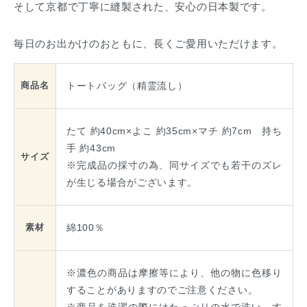
そして京都で丁寧に縫製された、安心の日本製です。
毎日のお出かけのおともに、長くご愛用いただけます。
トートバッグ（精霊流し）
商品名
たて 約40cm×よこ 約35cm×マチ 約7cm 持ち
手 約43cm
サイズ
※完成品の採寸の為、同サイズでも若干のズレ
が生じる場合がございます。
綿100％
素材
※濃色の商品は摩擦等により、他の物に色移り
することがありますのでご注意ください。
※商品を洗濯の際にはたっぷりの水で洗い、す